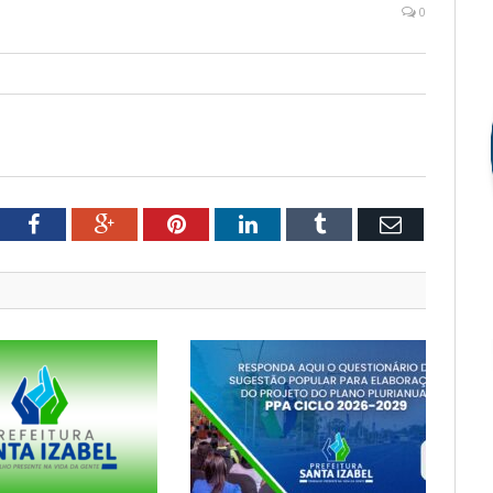
0
tter
Facebook
Google+
Pinterest
LinkedIn
Tumblr
Email