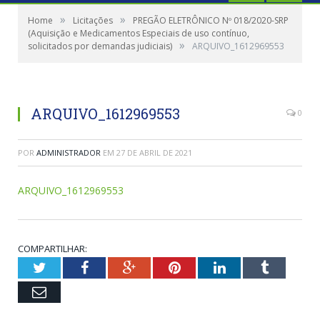
»
»
Home
Licitações
PREGÃO ELETRÔNICO Nº 018/2020-SRP
(Aquisição e Medicamentos Especiais de uso contínuo,
»
solicitados por demandas judiciais)
ARQUIVO_1612969553
ARQUIVO_1612969553
0
POR
ADMINISTRADOR
EM
27 DE ABRIL DE 2021
ARQUIVO_1612969553
COMPARTILHAR:
Twitter
Facebook
Google+
Pinterest
LinkedIn
Tumblr
Email