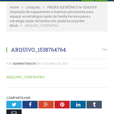
»
»
Home
Licitações
PREGÃO ELETRÔNICO Nº 024/2018
(Aquisição de equipamento e materiais permanente para
equipar as estratégias saúde da Família Ferreira pena e
estratégia saúde da família com saúde bucal Jardim
»
Miraí)
ARQUIVO_1538764764
ARQUIVO_1538764764
0
POR
ADMINISTRADOR
EM
13 DE MAIO DE 2021
ARQUIVO_1538764764
COMPARTILHAR:
Twitter
Facebook
Google+
Pinterest
LinkedIn
Tumblr
Email