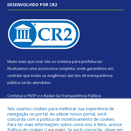
DESENVOLVIDO POR CR2
Muito mais que
criar site
ou
sistema para prefeituras
!
Realizamos uma
assessoria
completa, onde garantimos em
contrato que todas as exigências das
leis de transparência
pública
serão atendidas.
Conheça o
PNTP
e o
Radar da Transparência Pública
Nós usamos cookies para melhorar sua experiência de
navegação no portal. Ao utilizar nosso portal, você
concorda com a política de monitoramento de cookies.
Para ter mais informações sobre como isso é feito, acesse
Todos os direitos reservados a Prefeitura Municipal de Santa
Política de cookies (
Leia mais
). Se você concorda, clique em