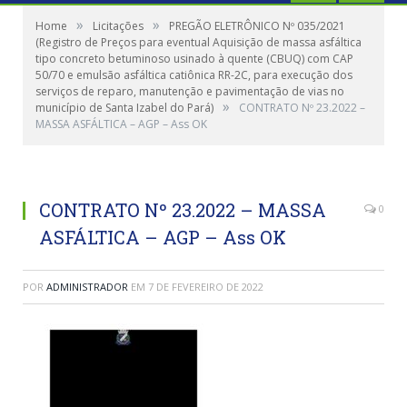
»
»
Home
Licitações
PREGÃO ELETRÔNICO Nº 035/2021
(Registro de Preços para eventual Aquisição de massa asfáltica
tipo concreto betuminoso usinado à quente (CBUQ) com CAP
50/70 e emulsão asfáltica catiônica RR-2C, para execução dos
serviços de reparo, manutenção e pavimentação de vias no
»
município de Santa Izabel do Pará)
CONTRATO Nº 23.2022 –
MASSA ASFÁLTICA – AGP – Ass OK
CONTRATO Nº 23.2022 – MASSA
0
ASFÁLTICA – AGP – Ass OK
POR
ADMINISTRADOR
EM
7 DE FEVEREIRO DE 2022