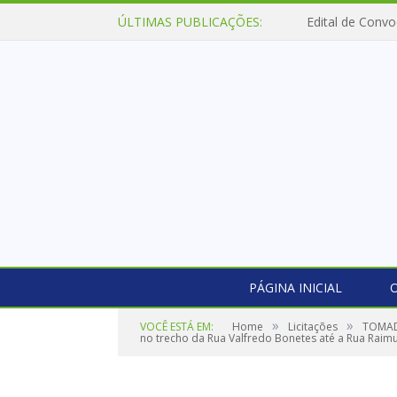
ÚLTIMAS PUBLICAÇÕES:
Edital de Convo
PÁGINA INICIAL
O
»
»
VOCÊ ESTÁ EM:
Home
Licitações
TOMADA
no trecho da Rua Valfredo Bonetes até a Rua Raim