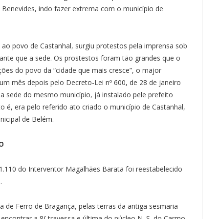
Benevides, indo fazer extrema com o município de
ao povo de Castanhal, surgiu protestos pela imprensa sob
rtante que a sede. Os prostestos foram tão grandes que o
es do povo da “cidade que mais cresce”, o major
 um mês depois pelo Decreto-Lei nº 600, de 28 de janeiro
r a sede do mesmo município, já instalado pele prefeito
o é, era pelo referido ato criado o município de Castanhal,
nicipal de Belém.
O
.110 do Interventor Magalhães Barata foi reestabelecido
.
da de Ferro de Bragança, pelas terras da antiga sesmaria
encontrar a 8{ travessa e última do núcleo N. S. do Carmo