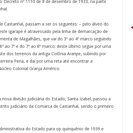
u o Decreto nº 1110 de 8 de desembro de 1933, na parte
hal.
de Castanhal, passam a ser os seguintes: – pelo álveo do
 este igarapé é atravessado pela linha de demarcação de
menta de Magalhães, que vai do 3º ao 4º marco seguindo
o 6º ao 7º e do 7º ao 8º marco; deste último segue por uma
 Este dos terrenos da antiga Colônia Araripe, subindo por
 Ferreira Pena, e daí por uma reta até encontrar a
Núcleo Colonial Granja Américo.
nova divisão judiciária do Estado, Santa Izabel, passou a
strito judiciário da Comarca de Castanhal, sendo o primeiro
e administrativa do Estado para op quinquênio de 1939 e