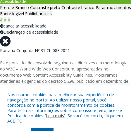
Acessibilidade
Preto e Branco
Contraste preto
Contraste branco
Parar movimentos
Fonte legível
Sublinhar links
A
A
A
cancelar acessibilidade
Declaração de acessibilidade
Portaria Conjunta Nº 31 Ct. 083.2021
Este portal foi desenvolvido seguindo as diretrizes e a metodologia
do W3C – World Wide Web Consortium, apresentadas no
documento Web Content Accessibility Guidelines. Procuramos
atender as exigências do decreto 5.296, publicado em dezembro de
2004, que torna obrigatória a acessibilidade nos portais e sítios
eletrônicos da administração pública na rede mundial de
Nós usamos cookies para melhorar sua experiência de
navegação no portal. Ao utilizar nosso portal, você
computadores para o uso das pessoas com necessidades especiais,
concorda com a política de monitoramento de cookies.
garantindo-lhes o pleno acesso aos conteúdos disponíveis.
Para ter mais informações sobre como isso é feito, acesse
Política de cookies (
Leia mais
). Se você concorda, clique em
Além de validações automáticas, foram realizados testes em
ACEITO.
diversos navegadores e através do utilitário de acesso a Internet do
DOSVOX, sistema operacional destinado deficientes visuais.