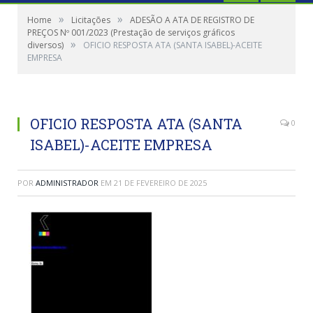
»
»
Home
Licitações
ADESÃO A ATA DE REGISTRO DE
PREÇOS Nº 001/2023 (Prestação de serviços gráficos
»
diversos)
OFICIO RESPOSTA ATA (SANTA ISABEL)-ACEITE
EMPRESA
OFICIO RESPOSTA ATA (SANTA
0
ISABEL)-ACEITE EMPRESA
POR
ADMINISTRADOR
EM
21 DE FEVEREIRO DE 2025