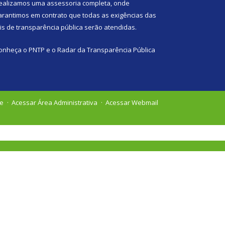
ealizamos uma
assessoria
completa, onde
arantimos em contrato que todas as exigências das
eis de transparência pública
serão atendidas.
onheça o
PNTP
e o
Radar da Transparência Pública
te
Acessar Área Administrativa
Acessar Webmail