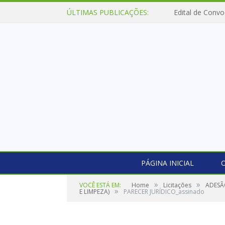
ÚLTIMAS PUBLICAÇÕES:
Edital de Convo
PÁGINA INICIAL
O
»
»
VOCÊ ESTÁ EM:
Home
Licitações
ADESÃ
»
E LIMPEZA)
PARECER JURÍDICO_assinado