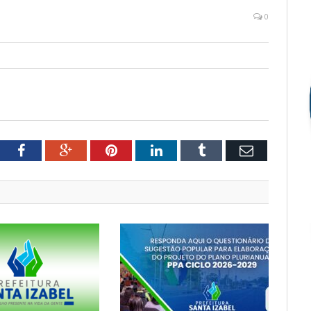
0
tter
Facebook
Google+
Pinterest
LinkedIn
Tumblr
Email