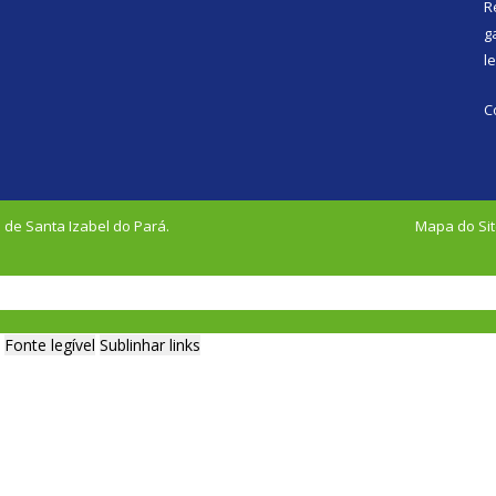
R
g
l
C
 de Santa Izabel do Pará.
Mapa do Si
Fonte legível
Sublinhar links