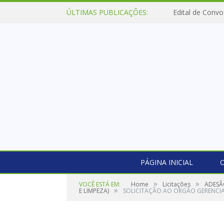
ÚLTIMAS PUBLICAÇÕES:
Edital de Convo
PÁGINA INICIAL
O
»
»
VOCÊ ESTÁ EM:
Home
Licitações
ADESÃ
»
E LIMPEZA)
SOLICITAÇÃO AO ORGÃO GERENCI