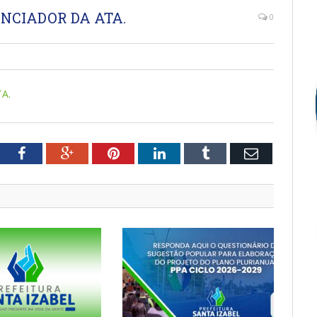
NCIADOR DA ATA.
0
A.
tter
Facebook
Google+
Pinterest
LinkedIn
Tumblr
Email