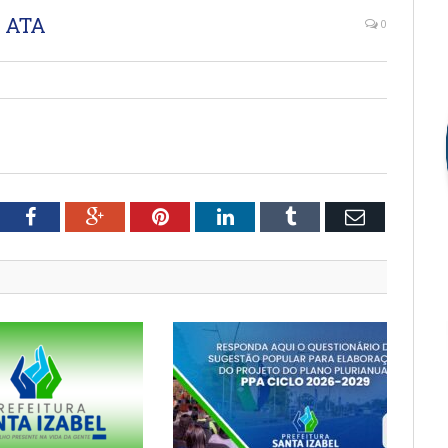
 ATA
0
tter
Facebook
Google+
Pinterest
LinkedIn
Tumblr
Email