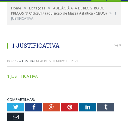
»
»
Home
Licitações
ADESÃO À ATA DE REGISTRO DE
»
PREÇOS Nº 013/2017 (aquisição de Massa Asfáltica - CBUQ)
1
JUSTIFICATIVA
1 JUSTIFICATIVA
0
POR
CR2-ADMIN4
EM
20 DE SETEMBRO DE 2021
1 JUSTIFICATIVA
COMPARTILHAR:
Twitter
Facebook
Google+
Pinterest
LinkedIn
Tumblr
Email