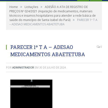
»
»
Home
Licitações
ADESÃO A ATA DE REGISTRO DE
PREÇOS Nº 024/2021 (Aquisição de medicamentos, materiais
técnicos e insumos hospitalares para atender a rede básica de
»
saúde do município de Santa Izabel do Pará)
PARECER 1º T A
– ADESAO MEDICAMENTOS ABAETETUBA
PARECER 1º T A – ADESAO
0
MEDICAMENTOS ABAETETUBA
POR
ADMINISTRADOR
EM
30 DE JULHO DE 2024