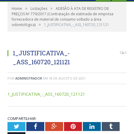
»
»
Home
Licitações
ADESÃO À ATA DE REGISTRO DE
PREÇOS Nº 779/2017 (Contratação de estimada de empresa
fornecedora de material de consumo voltado a área
»
odontológica)
1_JUSTIFICATIVA_-_ASS_160720_121121
1_JUSTIFICATIVA_-
0
_ASS_160720_121121
POR
ADMINISTRADOR
EM
18 DE AGOSTO DE 2021
1_JUSTIFICATIVA_-_ASS_160720_121121
COMPARTILHAR:
Twitter
Facebook
Google+
Pinterest
LinkedIn
Tumblr