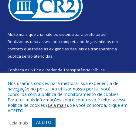
Muito mais que
criar site
ou
sistema para prefeituras
!
Realizamos uma
assessoria
completa, onde garantimos em
contrato que todas as exigências das
leis de transparência
pública
serão atendidas.
Conheça o
PNTP
e o
Radar da Transparência Pública
Nós usamos cookies para melhorar sua experiência de
navegação no portal. Ao utilizar nosso portal, você
concorda com a política de monitoramento de cookies.
Para ter mais informações sobre como isso é feito, acesse
Todos os direitos reservados a Prefeitura Municipal de Santa
Política de cookies (
Leia mais
). Se você concorda, clique em
Izabel do Pará.
ACEITO.
Mapa do Site
Acessar Área Administrativa
ACEITO
Leia mais
Acessar Webmail