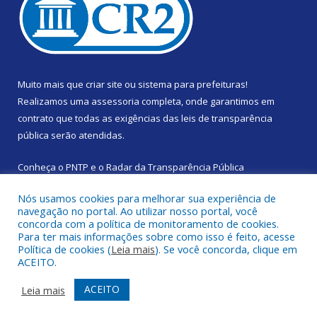
Muito mais que
criar site
ou
sistema para prefeituras
!
Realizamos uma
assessoria
completa, onde garantimos em
contrato que todas as exigências das
leis de transparência
pública
serão atendidas.
Conheça o
PNTP
e o
Radar da Transparência Pública
Nós usamos cookies para melhorar sua experiência de
navegação no portal. Ao utilizar nosso portal, você
concorda com a política de monitoramento de cookies.
Para ter mais informações sobre como isso é feito, acesse
Todos os direitos reservados a Prefeitura Municipal de Santa
Política de cookies (
Leia mais
). Se você concorda, clique em
Izabel do Pará.
ACEITO.
Mapa do Site
Acessar Área Administrativa
ACEITO
Leia mais
Acessar Webmail