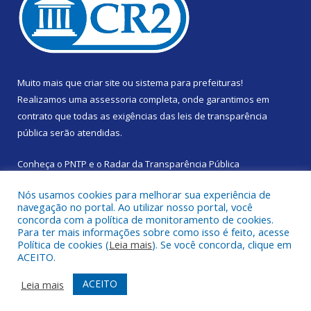
Muito mais que
criar site
ou
sistema para prefeituras
!
Realizamos uma
assessoria
completa, onde garantimos em
contrato que todas as exigências das
leis de transparência
pública
serão atendidas.
Conheça o
PNTP
e o
Radar da Transparência Pública
Nós usamos cookies para melhorar sua experiência de
navegação no portal. Ao utilizar nosso portal, você
concorda com a política de monitoramento de cookies.
Para ter mais informações sobre como isso é feito, acesse
Todos os direitos reservados a Prefeitura Municipal de Santa
Política de cookies (
Leia mais
). Se você concorda, clique em
Izabel do Pará.
ACEITO.
Mapa do Site
Acessar Área Administrativa
ACEITO
Leia mais
Acessar Webmail