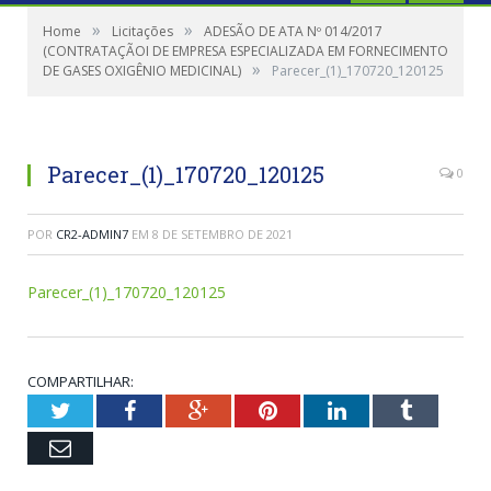
»
»
Home
Licitações
ADESÃO DE ATA Nº 014/2017
(CONTRATAÇÃOI DE EMPRESA ESPECIALIZADA EM FORNECIMENTO
»
DE GASES OXIGÊNIO MEDICINAL)
Parecer_(1)_170720_120125
Parecer_(1)_170720_120125
0
POR
CR2-ADMIN7
EM
8 DE SETEMBRO DE 2021
Parecer_(1)_170720_120125
COMPARTILHAR:
Twitter
Facebook
Google+
Pinterest
LinkedIn
Tumblr
Email