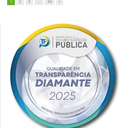
Next
1
2
3
…
56