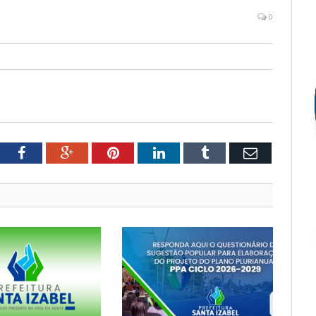
0
tter
Facebook
Google+
Pinterest
LinkedIn
Tumblr
Email