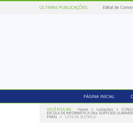
ÚLTIMAS PUBLICAÇÕES:
Edital de Convo
PÁGINA INICIAL
O
»
»
VOCÊ ESTÁ EM:
Home
Licitações
CONCO
ESCOLA DE INFORMÁTICA DRa. EURYCIDE GUIMARÃES
»
PARÁ)
LOTE 03. ELETRICO