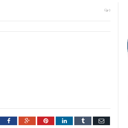
0
tter
Facebook
Google+
Pinterest
LinkedIn
Tumblr
Email