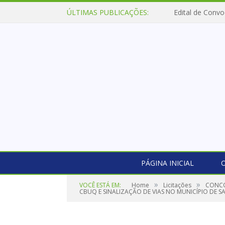
ÚLTIMAS PUBLICAÇÕES:
Edital de Convo
PÁGINA INICIAL
O
»
»
VOCÊ ESTÁ EM:
Home
Licitações
CONCO
CBUQ E SINALIZAÇÃO DE VIAS NO MUNICÍPIO DE S