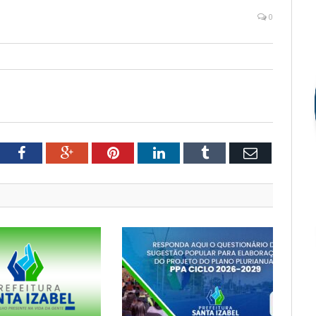
0
tter
Facebook
Google+
Pinterest
LinkedIn
Tumblr
Email