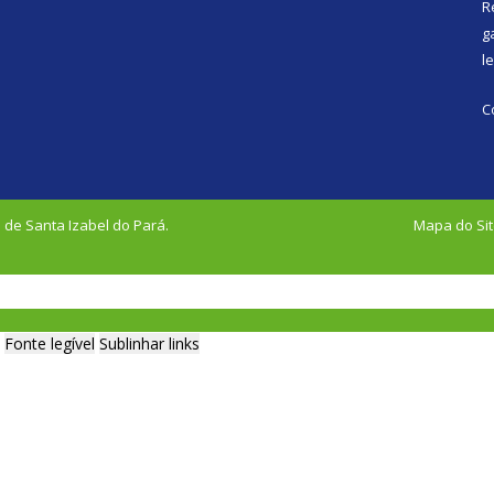
R
g
l
C
 de Santa Izabel do Pará.
Mapa do Si
Fonte legível
Sublinhar links