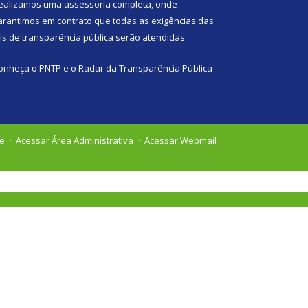
ealizamos uma
assessoria
completa, onde
arantimos em contrato que todas as exigências das
eis de transparência pública
serão atendidas.
onheça o
PNTP
e o
Radar da Transparência Pública
te
Acessar Área Administrativa
Acessar Webmail