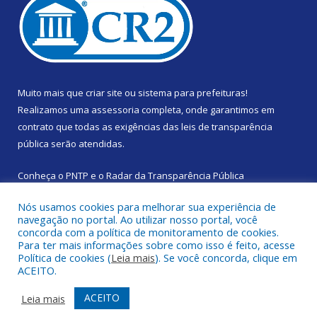
Muito mais que
criar site
ou
sistema para prefeituras
!
Realizamos uma
assessoria
completa, onde garantimos em
contrato que todas as exigências das
leis de transparência
pública
serão atendidas.
Conheça o
PNTP
e o
Radar da Transparência Pública
Nós usamos cookies para melhorar sua experiência de
navegação no portal. Ao utilizar nosso portal, você
concorda com a política de monitoramento de cookies.
Para ter mais informações sobre como isso é feito, acesse
Todos os direitos reservados a Prefeitura Municipal de Santa
Política de cookies (
Leia mais
). Se você concorda, clique em
Izabel do Pará.
ACEITO.
Mapa do Site
Acessar Área Administrativa
ACEITO
Leia mais
Acessar Webmail