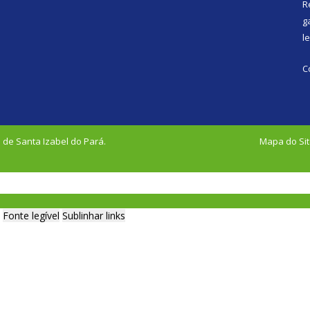
R
g
l
C
 de Santa Izabel do Pará.
Mapa do Si
Fonte legível
Sublinhar links