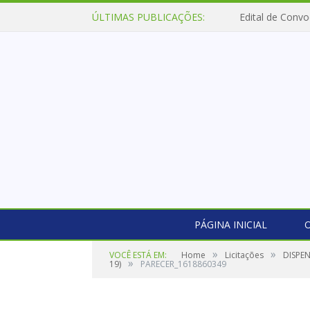
ÚLTIMAS PUBLICAÇÕES:
Edital de Convo
PÁGINA INICIAL
O
»
»
VOCÊ ESTÁ EM:
Home
Licitações
DISPEN
»
19)
PARECER_1618860349