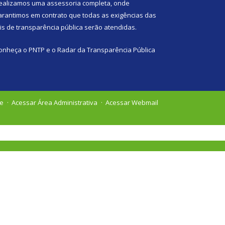
ealizamos uma
assessoria
completa, onde
arantimos em contrato que todas as exigências das
eis de transparência pública
serão atendidas.
onheça o
PNTP
e o
Radar da Transparência Pública
te
Acessar Área Administrativa
Acessar Webmail