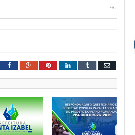
0
tter
Facebook
Google+
Pinterest
LinkedIn
Tumblr
Email