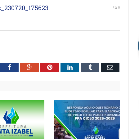
_230720_175623
0
tter
Facebook
Google+
Pinterest
LinkedIn
Tumblr
Email