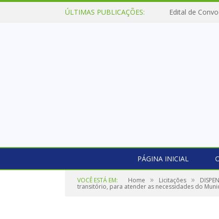
ÚLTIMAS PUBLICAÇÕES:
Edital de Convo
PÁGINA INICIAL
O
»
»
VOCÊ ESTÁ EM:
Home
Licitações
DISPEN
transitório, para atender as necessidades do Munic