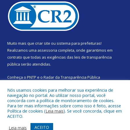
Muito mais que
criar site
ou
sistema para prefeituras
!
Realizamos uma
assessoria
completa, onde garantimos em
contrato que todas as exigências das
leis de transparência
pública
serão atendidas.
Conheça o
PNTP
e o
Radar da Transparência Pública
Nós usamos cookies para melhorar sua experiência de
navegação no portal. Ao utilizar nosso portal, você
concorda com a política de monitoramento de cookies.
Para ter mais informações sobre como isso é feito, acesse
Todos os direitos reservados a Prefeitura Municipal de Santa
Política de cookies (
Leia mais
). Se você concorda, clique em
Izabel do Pará.
ACEITO.
Mapa do Site
Acessar Área Administrativa
ACEITO
Leia mais