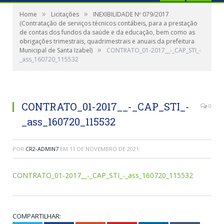
»
»
Home
Licitações
INEXIBILIDADE Nº 079/2017
(Contratação de serviços técnicos contábeis, para a prestação
de contas dos fundos da saúde e da educação, bem como as
obrigações trimestrais, quadrimestrais e anuais da prefeitura
»
Municipal de Santa Izabel)
CONTRATO_01-2017__-_CAP_STI_-
_ass_160720_115532
CONTRATO_01-2017__-_CAP_STI_-
0
_ass_160720_115532
POR
CR2-ADMIN7
EM
11 DE NOVEMBRO DE 2021
CONTRATO_01-2017__-_CAP_STI_-_ass_160720_115532
COMPARTILHAR: