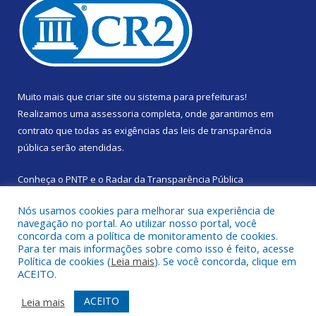
Muito mais que
criar site
ou
sistema para prefeituras
!
Realizamos uma
assessoria
completa, onde garantimos em
contrato que todas as exigências das
leis de transparência
pública
serão atendidas.
Conheça o
PNTP
e o
Radar da Transparência Pública
Nós usamos cookies para melhorar sua experiência de
navegação no portal. Ao utilizar nosso portal, você
concorda com a política de monitoramento de cookies.
Para ter mais informações sobre como isso é feito, acesse
Todos os direitos reservados a Prefeitura Municipal de Santa
Política de cookies (
Leia mais
). Se você concorda, clique em
Izabel do Pará.
ACEITO.
Mapa do Site
Acessar Área Administrativa
ACEITO
Leia mais
Acessar Webmail