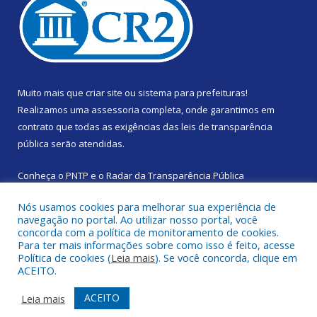
Muito mais que
criar site
ou
sistema para prefeituras
!
Realizamos uma
assessoria
completa, onde garantimos em
contrato que todas as exigências das
leis de transparência
pública
serão atendidas.
Conheça o
PNTP
e o
Radar da Transparência Pública
Nós usamos cookies para melhorar sua experiência de
navegação no portal. Ao utilizar nosso portal, você
concorda com a política de monitoramento de cookies.
Para ter mais informações sobre como isso é feito, acesse
Todos os direitos reservados a Prefeitura Municipal de Santa
Política de cookies (
Leia mais
). Se você concorda, clique em
Izabel do Pará.
ACEITO.
Mapa do Site
Acessar Área Administrativa
ACEITO
Leia mais
Acessar Webmail