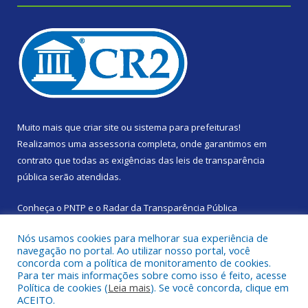
Muito mais que
criar site
ou
sistema para prefeituras
!
Realizamos uma
assessoria
completa, onde garantimos em
contrato que todas as exigências das
leis de transparência
pública
serão atendidas.
Conheça o
PNTP
e o
Radar da Transparência Pública
Nós usamos cookies para melhorar sua experiência de
navegação no portal. Ao utilizar nosso portal, você
concorda com a política de monitoramento de cookies.
Para ter mais informações sobre como isso é feito, acesse
Todos os direitos reservados a Prefeitura Municipal de Santa
Política de cookies (
Leia mais
). Se você concorda, clique em
Izabel do Pará.
ACEITO.