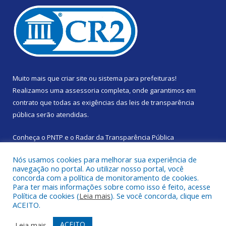
Muito mais que
criar site
ou
sistema para prefeituras
!
Realizamos uma
assessoria
completa, onde garantimos em
contrato que todas as exigências das
leis de transparência
pública
serão atendidas.
Conheça o
PNTP
e o
Radar da Transparência Pública
Nós usamos cookies para melhorar sua experiência de
navegação no portal. Ao utilizar nosso portal, você
concorda com a política de monitoramento de cookies.
Para ter mais informações sobre como isso é feito, acesse
Todos os direitos reservados a Prefeitura Municipal de Santa
Política de cookies (
Leia mais
). Se você concorda, clique em
Izabel do Pará.
ACEITO.
Mapa do Site
Acessar Área Administrativa
ACEITO
Leia mais