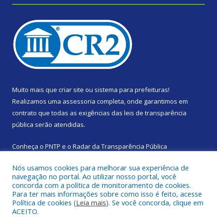
Muito mais que
criar site
ou
sistema para prefeituras
!
Realizamos uma
assessoria
completa, onde garantimos em
contrato que todas as exigências das
leis de transparência
pública
serão atendidas.
Conheça o
PNTP
e o
Radar da Transparência Pública
Nós usamos cookies para melhorar sua experiência de
navegação no portal. Ao utilizar nosso portal, você
concorda com a política de monitoramento de cookies.
Para ter mais informações sobre como isso é feito, acesse
Todos os direitos reservados a Prefeitura Municipal de Santa
Política de cookies (
Leia mais
). Se você concorda, clique em
Izabel do Pará.
ACEITO.