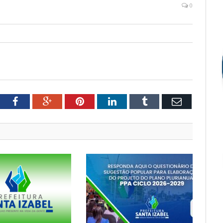
0
tter
Facebook
Google+
Pinterest
LinkedIn
Tumblr
Email