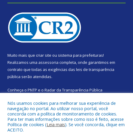
Muito mais que
criar site
ou
sistema para prefeituras
!
Realizamos uma
assessoria
completa, onde garantimos em
contrato que todas as exigências das
leis de transparência
pública
serão atendidas.
Conheça o
PNTP
e o
Radar da Transparência Pública
Nós usamos cookies para melhorar sua experiência de
navegação no portal. Ao utilizar nosso portal, você
concorda com a política de monitoramento de cookies.
Para ter mais informações sobre como isso é feito, acesse
Todos os direitos reservados a Prefeitura Municipal de Santa
Política de cookies (
Leia mais
). Se você concorda, clique em
Izabel do Pará.
ACEITO.