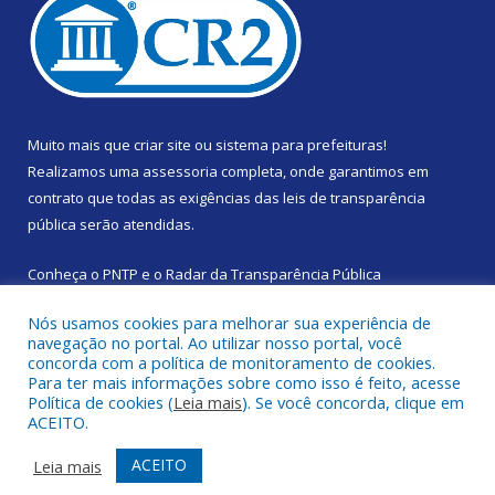
Muito mais que
criar site
ou
sistema para prefeituras
!
Realizamos uma
assessoria
completa, onde garantimos em
contrato que todas as exigências das
leis de transparência
pública
serão atendidas.
Conheça o
PNTP
e o
Radar da Transparência Pública
Nós usamos cookies para melhorar sua experiência de
navegação no portal. Ao utilizar nosso portal, você
concorda com a política de monitoramento de cookies.
Para ter mais informações sobre como isso é feito, acesse
Todos os direitos reservados a Prefeitura Municipal de Santa
Política de cookies (
Leia mais
). Se você concorda, clique em
Izabel do Pará.
ACEITO.
Mapa do Site
Acessar Área Administrativa
ACEITO
Leia mais
Acessar Webmail