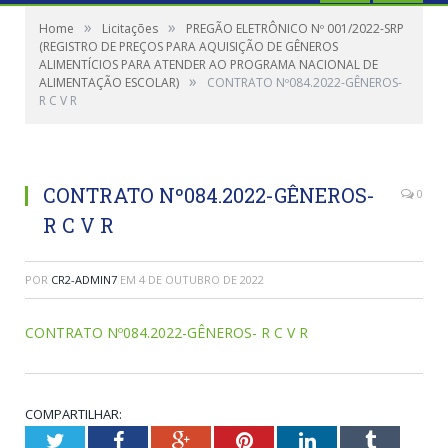
»
»
Home
Licitações
PREGÃO ELETRÔNICO Nº 001/2022-SRP
(REGISTRO DE PREÇOS PARA AQUISIÇÃO DE GÊNEROS
ALIMENTÍCIOS PARA ATENDER AO PROGRAMA NACIONAL DE
»
ALIMENTAÇÃO ESCOLAR)
CONTRATO Nº084.2022-GÊNEROS-
R C V R
CONTRATO Nº084.2022-GÊNEROS-
0
R C V R
POR
CR2-ADMIN7
EM
4 DE OUTUBRO DE 2022
CONTRATO Nº084.2022-GÊNEROS- R C V R
COMPARTILHAR:
Twitter
Facebook
Google+
Pinterest
LinkedIn
Tumblr