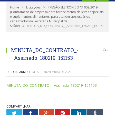
»
»
Home
Licitações
PREGÃO ELETRÔNICO Nº 002/2019
(Contratação de empresa para fornecimento de leites especiais
e suplementos alimentares, para atender aos usuários
cadastrados na Secretaria Municipal de
»
Saúde)
MINUTA_DO_CONTRATO_-_Assinado_180219_151153
MINUTA_DO_CONTRATO_-
0
_Assinado_180219_151153
POR
CR2-ADMIN7
EM
25 DE NOVEMBRO DE 2021
MINUTA_DO_CONTRATO_-_Assinado_180219_151153
COMPARTILHAR:
Twitter
Facebook
Google+
Pinterest
LinkedIn
Tumblr