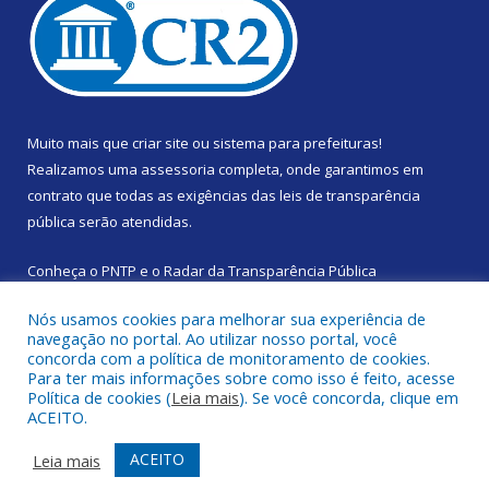
Muito mais que
criar site
ou
sistema para prefeituras
!
Realizamos uma
assessoria
completa, onde garantimos em
contrato que todas as exigências das
leis de transparência
pública
serão atendidas.
Conheça o
PNTP
e o
Radar da Transparência Pública
Nós usamos cookies para melhorar sua experiência de
navegação no portal. Ao utilizar nosso portal, você
concorda com a política de monitoramento de cookies.
Para ter mais informações sobre como isso é feito, acesse
Todos os direitos reservados a Prefeitura Municipal de Santa
Política de cookies (
Leia mais
). Se você concorda, clique em
Izabel do Pará.
ACEITO.
Mapa do Site
Acessar Área Administrativa
ACEITO
Leia mais
Acessar Webmail