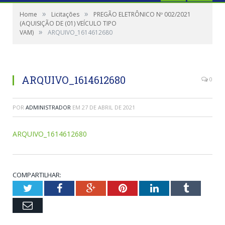
»
»
Home
Licitações
PREGÃO ELETRÔNICO Nº 002/2021
(AQUISIÇÃO DE (01) VEÍCULO TIPO
»
VAM)
ARQUIVO_1614612680
ARQUIVO_1614612680
0
POR
ADMINISTRADOR
EM
27 DE ABRIL DE 2021
ARQUIVO_1614612680
COMPARTILHAR:
Twitter
Facebook
Google+
Pinterest
LinkedIn
Tumblr
Email