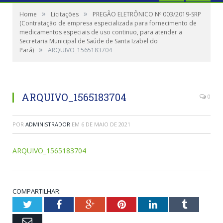
»
»
Home
Licitações
PREGÃO ELETRÔNICO Nº 003/2019-SRP
(Contratação de empresa especializada para fornecimento de
medicamentos especiais de uso continuo, para atender a
Secretaria Municipal de Saúde de Santa Izabel do
»
Pará)
ARQUIVO_1565183704
ARQUIVO_1565183704
0
POR
ADMINISTRADOR
EM
6 DE MAIO DE 2021
ARQUIVO_1565183704
COMPARTILHAR:
Twitter
Facebook
Google+
Pinterest
LinkedIn
Tumblr
Email