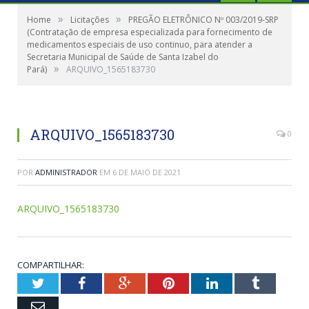
»
»
Home
Licitações
PREGÃO ELETRÔNICO Nº 003/2019-SRP
(Contratação de empresa especializada para fornecimento de
medicamentos especiais de uso continuo, para atender a
Secretaria Municipal de Saúde de Santa Izabel do
»
Pará)
ARQUIVO_1565183730
ARQUIVO_1565183730
0
POR
ADMINISTRADOR
EM
6 DE MAIO DE 2021
ARQUIVO_1565183730
COMPARTILHAR:
Twitter
Facebook
Google+
Pinterest
LinkedIn
Tumblr
Email