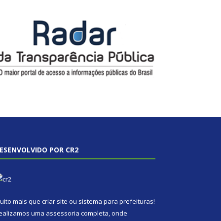
ESENVOLVIDO POR CR2
uito mais que
criar site
ou
sistema para prefeituras
!
ealizamos uma
assessoria
completa, onde