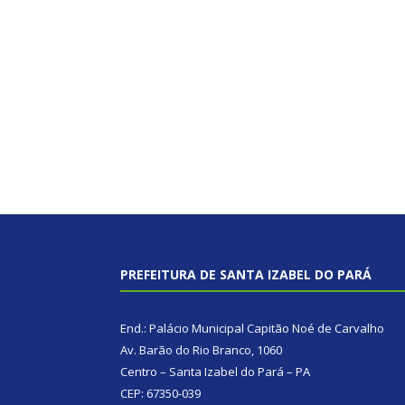
PREFEITURA DE SANTA IZABEL DO PARÁ
End.: Palácio Municipal Capitão Noé de Carvalho
Av. Barão do Rio Branco, 1060
Centro – Santa Izabel do Pará – PA
CEP: 67350-039