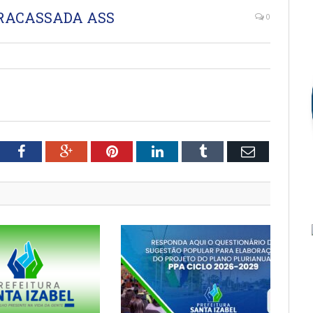
FRACASSADA ASS
0
tter
Facebook
Google+
Pinterest
LinkedIn
Tumblr
Email