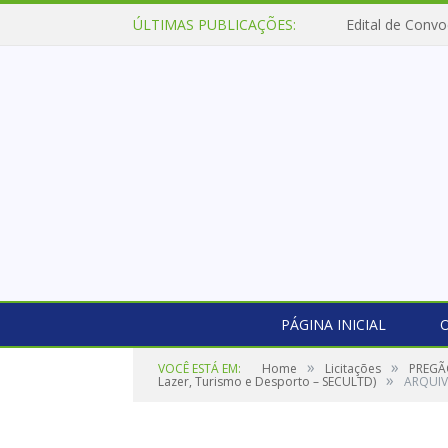
ÚLTIMAS PUBLICAÇÕES:
Edital de Convo
PÁGINA INICIAL
O
»
»
VOCÊ ESTÁ EM:
Home
Licitações
PREGÃO
»
Lazer, Turismo e Desporto – SECULTD)
ARQUIV