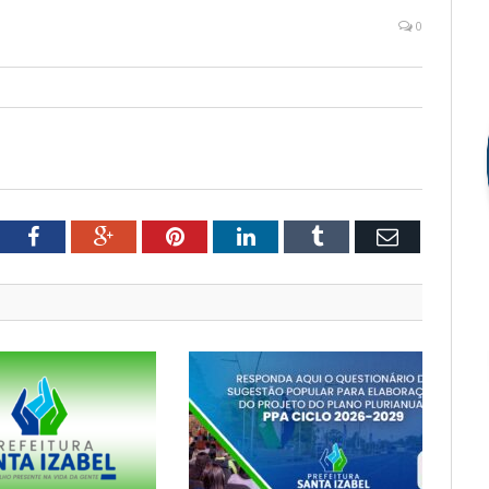
0
tter
Facebook
Google+
Pinterest
LinkedIn
Tumblr
Email