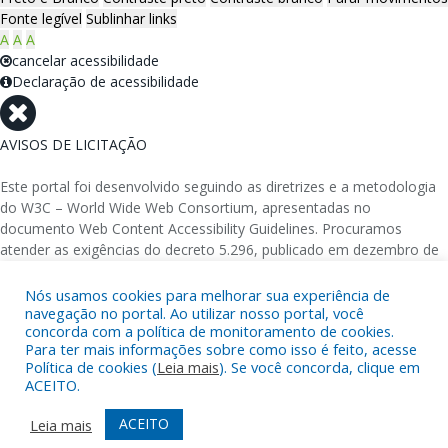
Fonte legível
Sublinhar links
A
A
A
cancelar acessibilidade
Declaração de acessibilidade
AVISOS DE LICITAÇÃO
Este portal foi desenvolvido seguindo as diretrizes e a metodologia
do W3C – World Wide Web Consortium, apresentadas no
documento Web Content Accessibility Guidelines. Procuramos
atender as exigências do decreto 5.296, publicado em dezembro de
2004, que torna obrigatória a acessibilidade nos portais e sítios
eletrônicos da administração pública na rede mundial de
Nós usamos cookies para melhorar sua experiência de
computadores para o uso das pessoas com necessidades especiais,
navegação no portal. Ao utilizar nosso portal, você
concorda com a política de monitoramento de cookies.
garantindo-lhes o pleno acesso aos conteúdos disponíveis.
Para ter mais informações sobre como isso é feito, acesse
Política de cookies (
Leia mais
). Se você concorda, clique em
Além de validações automáticas, foram realizados testes em
ACEITO.
diversos navegadores e através do utilitário de acesso a Internet do
DOSVOX, sistema operacional destinado deficientes visuais.
ACEITO
Leia mais