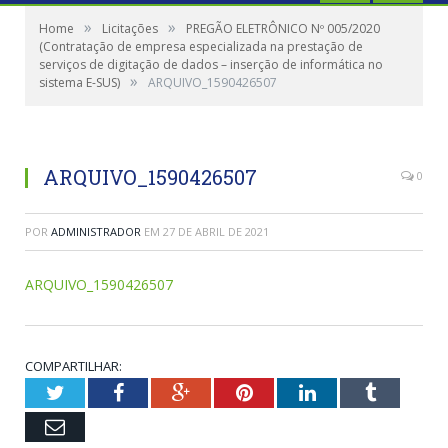
»
»
Home
Licitações
PREGÃO ELETRÔNICO Nº 005/2020
(Contratação de empresa especializada na prestação de
serviços de digitação de dados – inserção de informática no
»
sistema E-SUS)
ARQUIVO_1590426507
ARQUIVO_1590426507
0
POR
ADMINISTRADOR
EM
27 DE ABRIL DE 2021
ARQUIVO_1590426507
COMPARTILHAR:
Twitter
Facebook
Google+
Pinterest
LinkedIn
Tumblr
Email