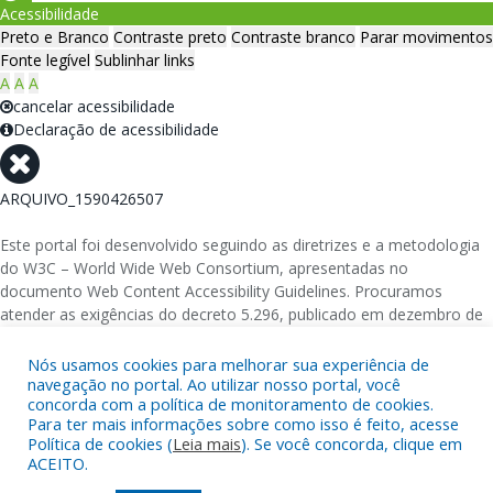
Acessibilidade
Preto e Branco
Contraste preto
Contraste branco
Parar movimentos
Fonte legível
Sublinhar links
A
A
A
cancelar acessibilidade
Declaração de acessibilidade
ARQUIVO_1590426507
Este portal foi desenvolvido seguindo as diretrizes e a metodologia
do W3C – World Wide Web Consortium, apresentadas no
documento Web Content Accessibility Guidelines. Procuramos
atender as exigências do decreto 5.296, publicado em dezembro de
2004, que torna obrigatória a acessibilidade nos portais e sítios
eletrônicos da administração pública na rede mundial de
Nós usamos cookies para melhorar sua experiência de
computadores para o uso das pessoas com necessidades especiais,
navegação no portal. Ao utilizar nosso portal, você
concorda com a política de monitoramento de cookies.
garantindo-lhes o pleno acesso aos conteúdos disponíveis.
Para ter mais informações sobre como isso é feito, acesse
Política de cookies (
Leia mais
). Se você concorda, clique em
Além de validações automáticas, foram realizados testes em
ACEITO.
diversos navegadores e através do utilitário de acesso a Internet do