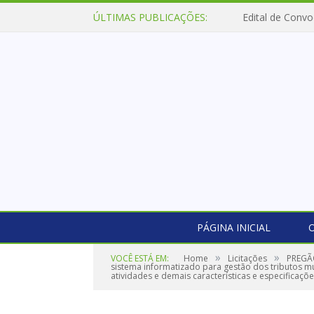
ÚLTIMAS PUBLICAÇÕES:
Edital de Convo
PÁGINA INICIAL
O
»
»
VOCÊ ESTÁ EM:
Home
Licitações
PREGÃO
sistema informatizado para gestão dos tributos mu
atividades e demais características e especificaçõe