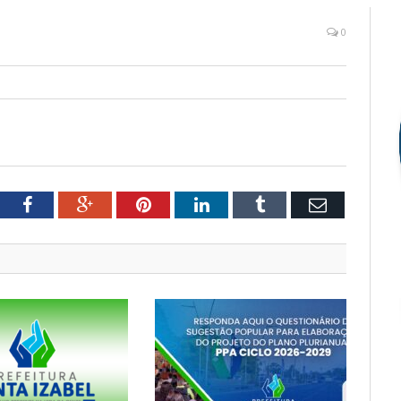
0
tter
Facebook
Google+
Pinterest
LinkedIn
Tumblr
Email