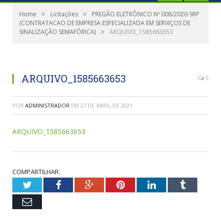
»
»
Home
Licitações
PREGÃO ELETRÔNICO Nº 008/2020-SRP
(CONTRATACAO DE EMPRESA ESPECIALIZADA EM SERVIÇOS DE
»
SINALIZAÇÃO SEMAFÓRICA)
ARQUIVO_1585663653
ARQUIVO_1585663653
0
POR
ADMINISTRADOR
EM
27 DE ABRIL DE 2021
ARQUIVO_1585663653
COMPARTILHAR:
Twitter
Facebook
Google+
Pinterest
LinkedIn
Tumblr
Email