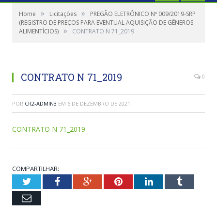
»
»
Home
Licitações
PREGÃO ELETRÔNICO Nº 009/2019-SRP
(REGISTRO DE PREÇOS PARA EVENTUAL AQUISIÇÃO DE GÊNEROS
»
ALIMENTÍCIOS)
CONTRATO N 71_2019
CONTRATO N 71_2019
0
POR
CR2-ADMIN3
EM
6 DE DEZEMBRO DE 2021
CONTRATO N 71_2019
COMPARTILHAR:
Twitter
Facebook
Google+
Pinterest
LinkedIn
Tumblr
Email