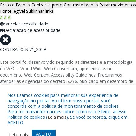
Preto e Branco
Contraste preto
Contraste branco
Parar movimentos
Fonte legível
Sublinhar links
A
A
A
cancelar acessibilidade
Declaração de acessibilidade
CONTRATO N 71_2019
Este portal foi desenvolvido seguindo as diretrizes e a metodologia
do W3C – World Wide Web Consortium, apresentadas no
documento Web Content Accessibility Guidelines. Procuramos
atender as exigências do decreto 5.296, publicado em dezembro de
2004, que torna obrigatória a acessibilidade nos portais e sítios
eletrônicos da administração pública na rede mundial de
Nós usamos cookies para melhorar sua experiência de
computadores para o uso das pessoas com necessidades especiais,
navegação no portal. Ao utilizar nosso portal, você
concorda com a política de monitoramento de cookies.
garantindo-lhes o pleno acesso aos conteúdos disponíveis.
Para ter mais informações sobre como isso é feito, acesse
Política de cookies (
Leia mais
). Se você concorda, clique em
Além de validações automáticas, foram realizados testes em
ACEITO.
diversos navegadores e através do utilitário de acesso a Internet do
DOSVOX, sistema operacional destinado deficientes visuais.
ACEITO
Leia mais