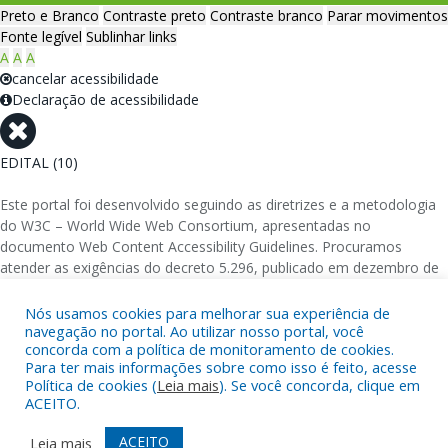
Preto e Branco
Contraste preto
Contraste branco
Parar movimentos
Fonte legível
Sublinhar links
A
A
A
cancelar acessibilidade
Declaração de acessibilidade
EDITAL (10)
Este portal foi desenvolvido seguindo as diretrizes e a metodologia
do W3C – World Wide Web Consortium, apresentadas no
documento Web Content Accessibility Guidelines. Procuramos
atender as exigências do decreto 5.296, publicado em dezembro de
2004, que torna obrigatória a acessibilidade nos portais e sítios
eletrônicos da administração pública na rede mundial de
Nós usamos cookies para melhorar sua experiência de
computadores para o uso das pessoas com necessidades especiais,
navegação no portal. Ao utilizar nosso portal, você
concorda com a política de monitoramento de cookies.
garantindo-lhes o pleno acesso aos conteúdos disponíveis.
Para ter mais informações sobre como isso é feito, acesse
Política de cookies (
Leia mais
). Se você concorda, clique em
Além de validações automáticas, foram realizados testes em
ACEITO.
diversos navegadores e através do utilitário de acesso a Internet do
DOSVOX, sistema operacional destinado deficientes visuais.
ACEITO
Leia mais