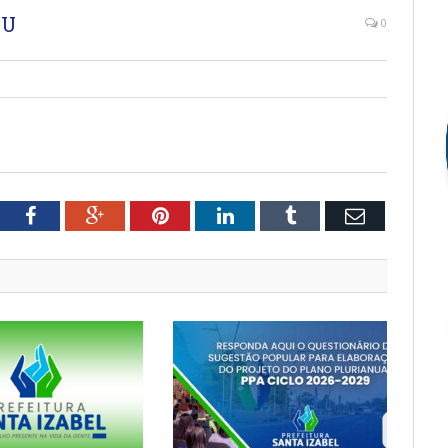
OU
0
tter
Facebook
Google+
Pinterest
LinkedIn
Tumblr
Email