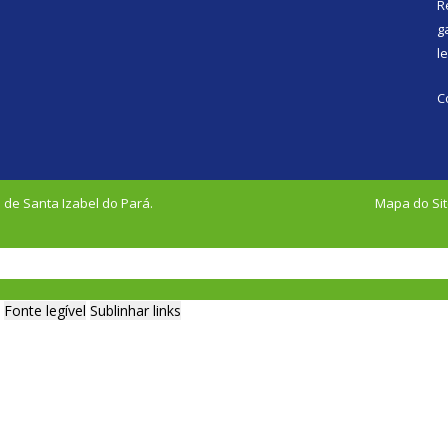
R
g
l
C
 de Santa Izabel do Pará.
Mapa do Si
Fonte legível
Sublinhar links