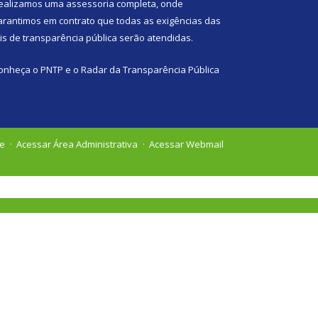
ealizamos uma
assessoria
completa, onde
arantimos em contrato que todas as exigências das
eis de transparência pública
serão atendidas.
onheça o
PNTP
e o
Radar da Transparência Pública
te
Acessar Área Administrativa
Acessar Webmail