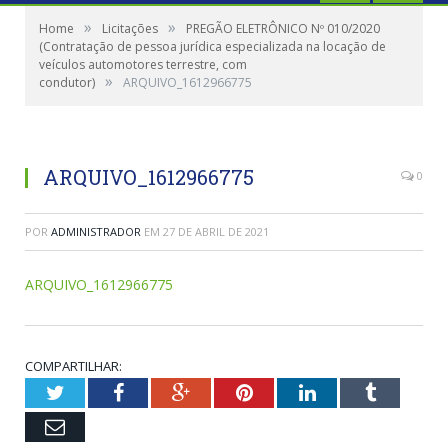
»
»
Home
Licitações
PREGÃO ELETRÔNICO Nº 010/2020
(Contratação de pessoa jurídica especializada na locação de
veículos automotores terrestre, com
»
condutor)
ARQUIVO_1612966775
ARQUIVO_1612966775
0
POR
ADMINISTRADOR
EM
27 DE ABRIL DE 2021
ARQUIVO_1612966775
COMPARTILHAR:
Twitter
Facebook
Google+
Pinterest
LinkedIn
Tumblr
Email