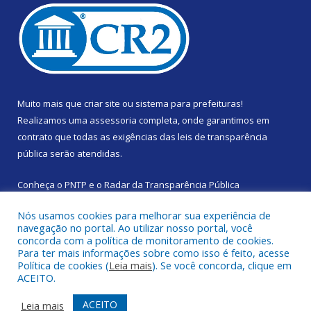
Muito mais que
criar site
ou
sistema para prefeituras
!
Realizamos uma
assessoria
completa, onde garantimos em
contrato que todas as exigências das
leis de transparência
pública
serão atendidas.
Conheça o
PNTP
e o
Radar da Transparência Pública
Nós usamos cookies para melhorar sua experiência de
navegação no portal. Ao utilizar nosso portal, você
concorda com a política de monitoramento de cookies.
Para ter mais informações sobre como isso é feito, acesse
Todos os direitos reservados a Prefeitura Municipal de Santa
Política de cookies (
Leia mais
). Se você concorda, clique em
Izabel do Pará.
ACEITO.
Mapa do Site
Acessar Área Administrativa
ACEITO
Leia mais